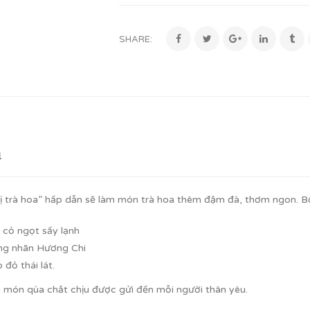
SHARE:
ả
vị trà hoa” hấp dẫn sẽ làm món trà hoa thêm đậm đà, thơm ngon. 
 cỏ ngọt sấy lạnh
ng nhãn Hương Chi
 đỏ thái lát.
 món qùa chắt chịu được gửi đến mỗi người thân yêu.