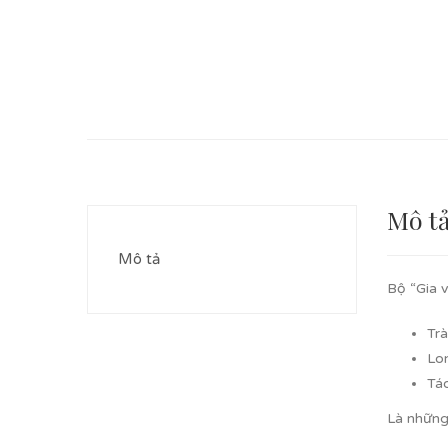
Mô t
Mô tả
Bộ “Gia 
Trà
Lo
Táo
Là những