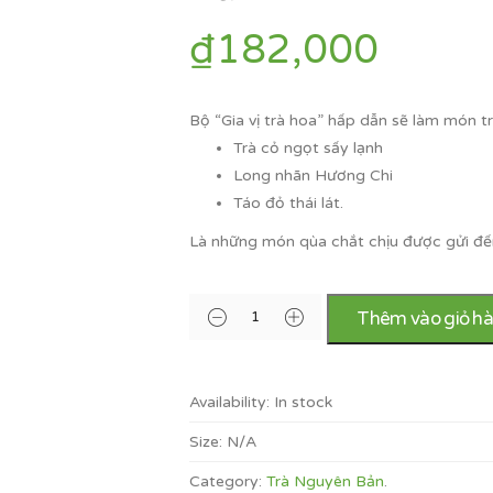
₫
182,000
Bộ “Gia vị trà hoa” hấp dẫn sẽ làm món
Trà cỏ ngọt sấy lạnh
Long nhãn Hương Chi
Táo đỏ thái lát.
Là những món qùa chắt chịu được gửi đế
Thêm vào giỏ h
Availability:
In stock
Size:
N/A
Category:
Trà Nguyên Bản
.