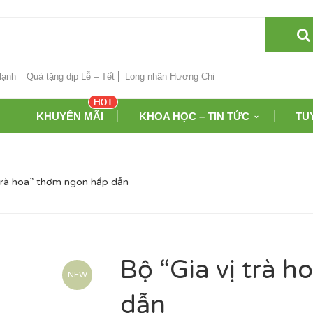
lạnh
Quà tặng dịp Lễ – Tết
Long nhãn Hương Chi
KHUYẾN MÃI
KHOA HỌC – TIN TỨC
TU
 trà hoa” thơm ngon hấp dẫn
Bộ “Gia vị trà 
NEW
dẫn