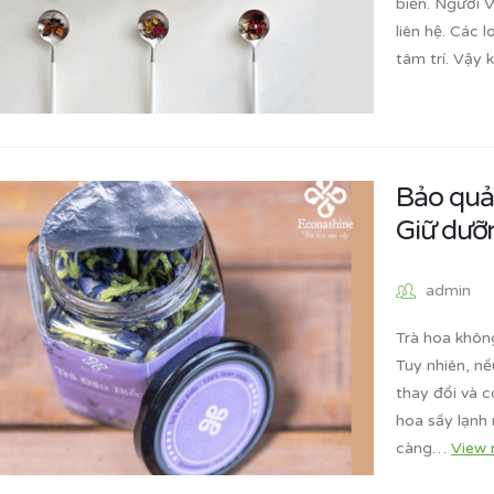
biến. Người 
liên hệ. Các 
tâm trí. Vậy
Bảo quả
Giữ dưỡ
admin
Trà hoa không
Tuy nhiên, n
thay đổi và 
hoa sấy lạnh
càng…
View