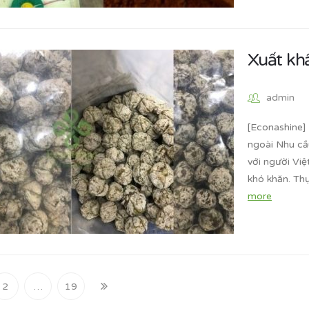
Xuất kh
admin
[Econashine] 
ngoài Nhu cầ
với người Việ
khó khăn. Th
more
2
…
19