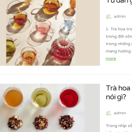
Từ dân g
admin
1. Trà hoa tr
trong đời số
trong những n
mang hương t
more
Trà hoa 
nói gì?
admin
Trong nhịp s