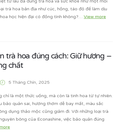
Việt từ lâu đã dùng trà hoa và sức khỏe như một mối
loại trà hoa bản địa như cúc, hồng, táo đỏ để làm dịu
 khoa học hiện đại có đồng tình không?…
View more
n trà hoa đúng cách: Giữ hương –
ng chất
5 Tháng Chín, 2025
 chỉ là một thức uống, mà còn là tinh hoa từ tự nhiên.
ếu bảo quản sai, hương thơm dễ bay mất, màu sắc
công dụng thảo mộc cũng giảm đi. Với những loại trà
 nguyên bông của Econashine, việc bảo quản đúng
 more