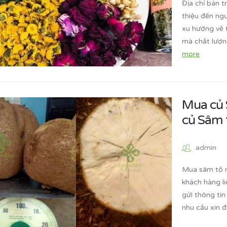
Địa chỉ bán t
thiệu đến ngư
xu hướng về 
mà chất lượn
more
Mua củ S
củ Sâm t
admin
Mua sâm tố n
khách hàng li
gửi thông ti
nhu cầu xin đ