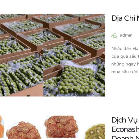
Địa Chỉ
admin
Nhắc đến Hà 
của quả sấu t
những ngày h
mua sấu tươi
Dịch Vụ
Econash
Doanh N