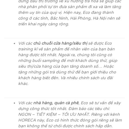
đứng đầu thị trường về xu hướng trà hoa sẽ giúp các
nhà phân phối tự tin đưa sản phẩm đi xa và làm tăng
thêm uy tín của quý vị. Hiện nay, Eco đang thành
công ở các tỉnh, Bắc Ninh, Hải Phòng, Hà Nội nên sẽ
triển khai ngày càng rộng.
Với các
chủ chuỗi cửa hàng/siêu thị
sẽ được Eco
training kĩ về sản phẩm để nhân viên của bạn bán
hàng được tốt nhất. Ngoài ra, chúng tôi cũng có
những buổi sampling để mời khách dùng thử, giúp
siêu thị/cửa hàng của bạn tăng doanh số… Hoặc
tặng những gói trà dùng thử để bạn giới thiệu cho
khách hàng biết đến. Và nhiều chính sách ưu đãi
khác.
Với các
nhà hàng, quán cà phê
, Eco sẽ tư vấn để xây
dựng công thức tốt nhất. Đảm bảo các tiêu chí:
NGON – TIẾT KIỆM – TỐI ƯU NHẤT. Riêng với kênh
HORECA này, Eco có hình thức đóng gói riêng sẽ làm
bạn không thể từ chối được chính sách hấp dẫn.