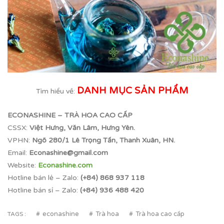
DANH MỤC SẢN PHẨM
Tìm hiểu về:
ECONASHINE – TRÀ HOA CAO CẤP
CSSX:
Việt Hưng, Văn Lâm, Hưng Yên.
VPHN:
Ngõ 280/1 Lê Trọng Tấn, Thanh Xuân, HN.
Email:
Econashine@gmail.com
Website:
Econashine.com
Hotline bán lẻ – Zalo:
(+84) 868 937 118
Hotline bán sỉ – Zalo:
(+84) 936 488 420
econashine
Trà hoa
Trà hoa cao cấp
TAGS :