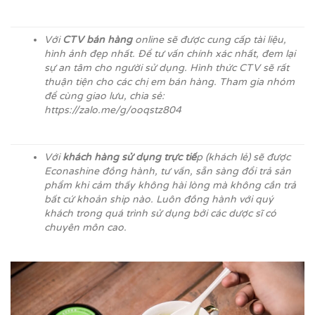
Với
CTV bán hàng
online sẽ được cung cấp tài liệu,
hình ảnh đẹp nhất. Để tư vấn chính xác nhất, đem lại
sự an tâm cho người sử dụng. Hình thức CTV sẽ rất
thuận tiện cho các chị em bán hàng. Tham gia nhóm
để cùng giao lưu, chia sẻ:
https://zalo.me/g/ooqstz804
Với
khách hàng sử dụng trực tiế
p (khách lẻ) sẽ được
Econashine đồng hành, tư vấn, sẵn sàng đổi trả sản
phẩm khi cảm thấy không hài lòng mà không cần trả
bất cứ khoản ship nào. Luôn đồng hành với quý
khách trong quá trình sử dụng bởi các dược sĩ có
chuyên môn cao.