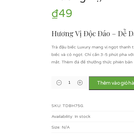
₫
49
Hương Vị Độc Đáo – Dễ 
Trà đậu biếc Luxury mang vị ngọt thanh 
biếc và cỏ ngọt. Chỉ cần 3-5 phút pha vớ
mắt. Thêm đá để thưởng thức phiên bản t
Thêm vào giỏ h
SKU:
TDBH75G
.
Availability:
In stock
Size:
N/A