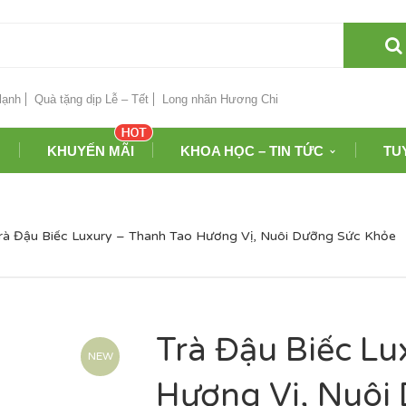
lạnh
Quà tặng dịp Lễ – Tết
Long nhãn Hương Chi
KHUYẾN MÃI
KHOA HỌC – TIN TỨC
TU
rà Đậu Biếc Luxury – Thanh Tao Hương Vị, Nuôi Dưỡng Sức Khỏe
Trà Đậu Biếc Lu
NEW
Hương Vị, Nuôi