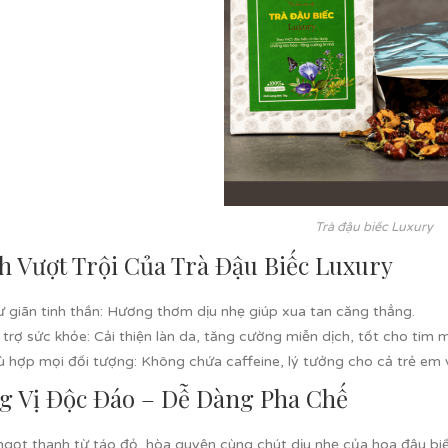
Trà đậu biếc Luxury
ch Vượt Trội Của Trà Đậu Biếc Luxury
 giãn tinh thần
: Hương thơm dịu nhẹ giúp xua tan căng thẳng.
 trợ sức khỏe
: Cải thiện làn da, tăng cường miễn dịch, tốt cho tim 
ù hợp mọi đối tượng
: Không chứa caffeine, lý tưởng cho cả trẻ em v
 Vị Độc Đáo – Dễ Dàng Pha Chế
ngọt thanh từ táo đỏ, hòa quyện cùng chút dịu nhẹ của hoa đậu biế