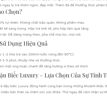
ó ngay ly trà thơm ngon, đẹp mắt. Thêm đá để thưởng thức phiên bả
ao Chọn?
0% tự nhiên
: Không chất bảo quản, không phẩm màu.
ết kế sang trọng
: Hộp trà tinh tế, phù hợp làm quà tặng.
n lợi
: Dễ dàng mang theo, pha chế mọi lúc, mọi nơi.
 Sử Dụng Hiệu Quả
o 1-2 thìa trà vào 200ml nước nóng (80-90°C).
ờ 3-5 phút, khuấy nhẹ và thưởng thức.
êm mật ong hoặc chanh để tăng hương vị theo sở thích.
ậu Biếc Luxury – Lựa Chọn Của Sự Tinh T
rà đậu biếc Luxury đồng hành cùng bạn trong những khoảnh khắc th
 chiều bản thân và chăm sóc sức khỏe. Thử ngay để cảm nhận sự kh