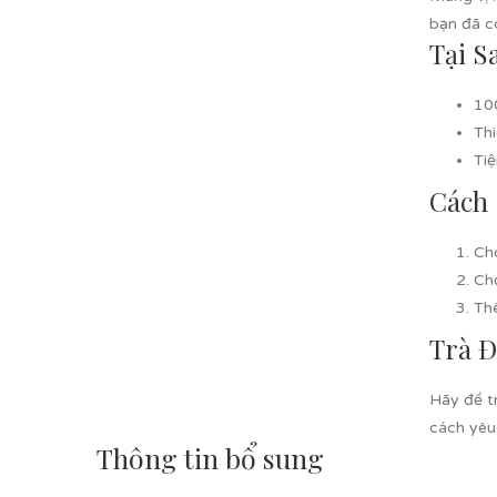
bạn đã c
Tại S
10
Thi
Tiệ
Cách
Ch
Ch
Th
Trà Đ
Hãy để t
cách yêu
Thông tin bổ sung