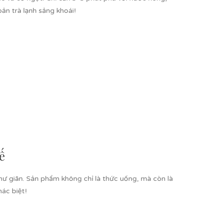
n trà lạnh sảng khoái!
ế
ư giãn. Sản phẩm không chỉ là thức uống, mà còn là
ác biệt!