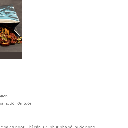
mạch.
à người lớn tuổi.
c và cỏ ngọt. Chỉ cần 3-5 phút pha với nước nóng,