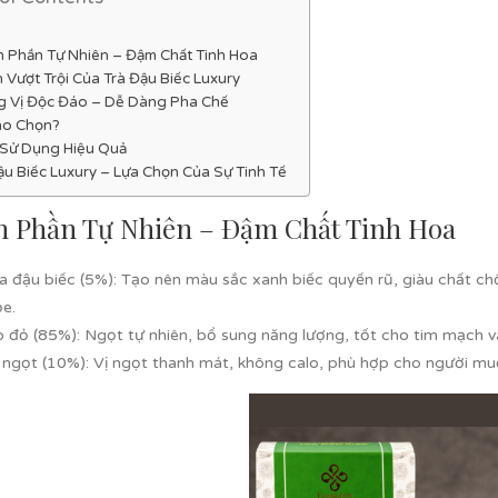
 Phần Tự Nhiên – Đậm Chất Tinh Hoa
ch Vượt Trội Của Trà Đậu Biếc Luxury
 Vị Độc Đáo – Dễ Dàng Pha Chế
ao Chọn?
Sử Dụng Hiệu Quả
ậu Biếc Luxury – Lựa Chọn Của Sự Tinh Tế
 Phần Tự Nhiên – Đậm Chất Tinh Hoa
a đậu biếc (5%)
: Tạo nên màu sắc xanh biếc quyến rũ, giàu chất c
e.
o đỏ (85%)
: Ngọt tự nhiên, bổ sung năng lượng, tốt cho tim mạch và
 ngọt (10%)
: Vị ngọt thanh mát, không calo, phù hợp cho người m