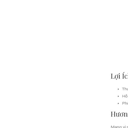
Lợi Í
Thư
Hỗ
Ph
Hương
Mang vị 