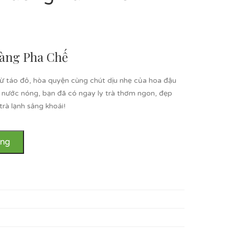
Dàng Pha Chế
từ táo đỏ, hòa quyện cùng chút dịu nhẹ của hoa đậu
i nước nóng, bạn đã có ngay ly trà thơm ngon, đẹp
rà lạnh sảng khoái!
àng