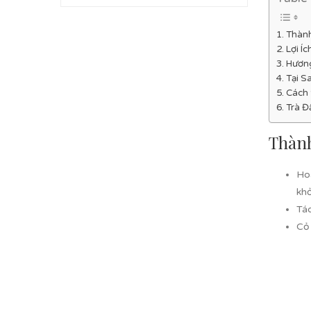
Thành
Lợi Í
Hương
Tại S
Cách 
Trà Đ
Thành
Ho
khỏ
Tá
Cỏ