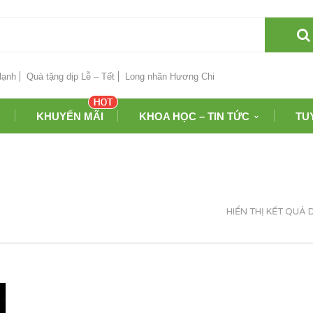
lạnh
Quà tặng dịp Lễ – Tết
Long nhãn Hương Chi
KHUYẾN MÃI
KHOA HỌC – TIN TỨC
TU
HIỂN THỊ KẾT QUẢ