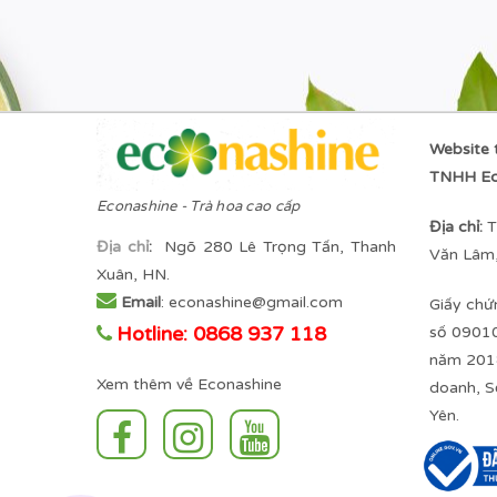
Website 
TNHH Ec
Econashine - Trà hoa cao cấp
Địa chỉ:
T
Địa chỉ
:
Ngõ 280 Lê Trọng Tấn, Thanh
Văn Lâm,
Xuân, HN.
Email
: econashine@gmail.com
Giấy chứ
Hotline: 0868 937 118
số 0901
năm 2018
Xem thêm về Econashine
doanh, S
Yên.