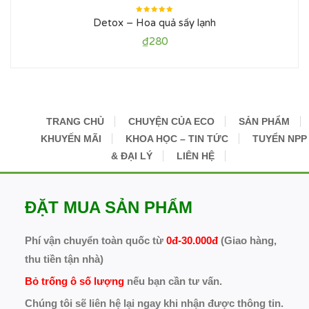
Được xếp
Detox – Hoa quả sấy lạnh
hạng
5.00
5
sao
₫
280
TRANG CHỦ
CHUYỆN CỦA ECO
SẢN PHẨM
KHUYẾN MÃI
KHOA HỌC – TIN TỨC
TUYỂN NPP
& ĐẠI LÝ
LIÊN HỆ
ĐẶT MUA SẢN PHẨM
Phí vận chuyển toàn quốc từ
0đ-30.000đ
(Giao hàng,
thu tiền tận nhà)
Bỏ trống ô số lượng
nếu bạn cần tư vấn.
Chúng tôi sẽ liên hệ lại ngay khi nhận được thông tin.