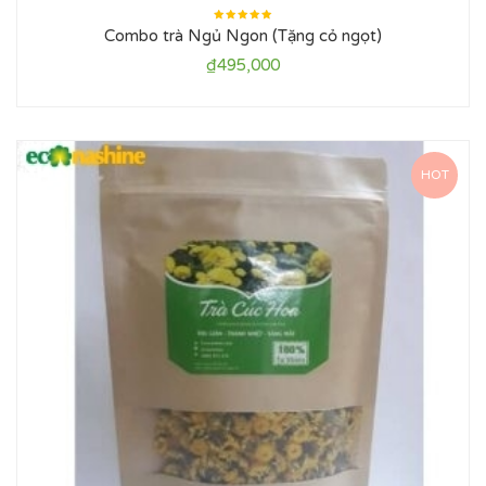
Được xếp
Combo trà Ngủ Ngon (Tặng cỏ ngọt)
hạng
5.00
5
sao
₫
495,000
HOT