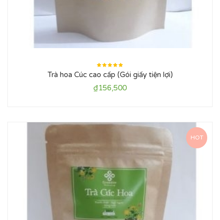
Được xếp
Trà hoa Cúc cao cấp (Gói giấy tiện lợi)
hạng
5.00
5
sao
₫
156,500
HOT