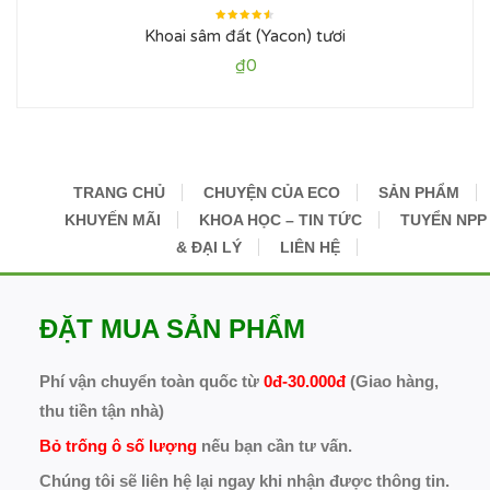
Được
Khoai sâm đất (Yacon) tươi
xếp
hạng
4.50
5
₫
0
sao
TRANG CHỦ
CHUYỆN CỦA ECO
SẢN PHẨM
KHUYẾN MÃI
KHOA HỌC – TIN TỨC
TUYỂN NPP
& ĐẠI LÝ
LIÊN HỆ
ĐẶT MUA SẢN PHẨM
Phí vận chuyển toàn quốc từ
0đ-30.000đ
(Giao hàng,
thu tiền tận nhà)
Bỏ trống ô số lượng
nếu bạn cần tư vấn.
Chúng tôi sẽ liên hệ lại ngay khi nhận được thông tin.