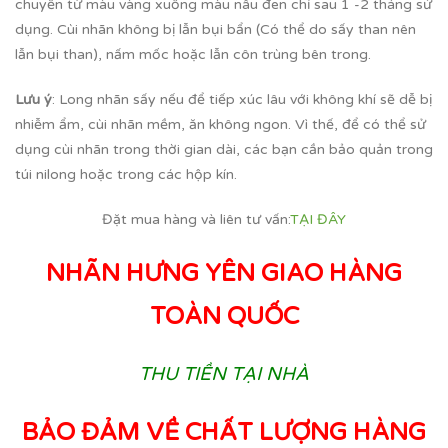
chuyển từ màu vàng xuống màu nâu đen chỉ sau 1 -2 tháng sử
dụng. Cùi nhãn không bị lẫn bụi bẩn (Có thể do sấy than nên
lẫn bụi than), nấm mốc hoặc lẫn côn trùng bên trong.
Lưu ý
: Long nhãn sấy nếu để tiếp xúc lâu với không khí sẽ dễ bị
nhiễm ẩm, cùi nhãn mềm, ăn không ngon. Vì thế, để có thể sử
dụng cùi nhãn trong thời gian dài, các bạn cần bảo quản trong
túi nilong hoặc trong các hộp kín.
Đặt mua hàng và liên tư vấn:
TẠI ĐÂY
NHÃN HƯNG YÊN GIAO HÀNG
TOÀN QUỐC
THU TIỀN TẠI NHÀ
BẢO ĐẢM VỀ CHẤT LƯỢNG HÀNG