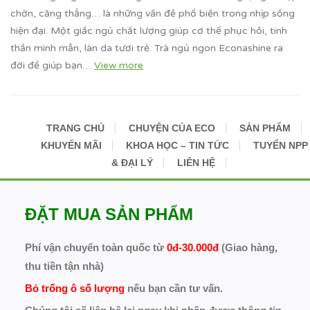
chờn, căng thẳng… là những vấn đề phổ biến trong nhịp sống
hiện đại. Một giấc ngủ chất lượng giúp cơ thể phục hồi, tinh
thần minh mẫn, làn da tươi trẻ. Trà ngủ ngon Econashine ra
đời để giúp bạn…
View more
TRANG CHỦ
CHUYỆN CỦA ECO
SẢN PHẨM
KHUYẾN MÃI
KHOA HỌC – TIN TỨC
TUYỂN NPP
& ĐẠI LÝ
LIÊN HỆ
ĐẶT MUA SẢN PHẨM
Phí vận chuyển toàn quốc từ
0đ-30.000đ
(Giao hàng,
thu tiền tận nhà)
Bỏ trống ô số lượng
nếu bạn cần tư vấn.