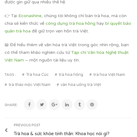
được gìn giữ qua nhiều thế hệ.
👉 Tại
Econashine
, chúng tôi không chỉ bán trà hoa, mà còn
chia sẻ kiến thức về
công dụng trà hoa hồng
hay
bí quyết bảo
quản trà hoa
để giữ trọn vẹn hồn trà Việt.
📖 Để hiểu thêm về văn hóa trà Việt trong góc nhìn rộng, bạn
có thể tham khảo nghiên cứu từ
Tạp chí Văn hóa Nghệ thuật
Việt Nam
– một nguồn tài liệu uy tín.
Trà hoa Cúc
trà hoa hồng
trà hoa Việt Nam
TAGS :
trà thảo mộc Việt Nam
văn hóa uống trà Việt
SHARE:
PREVIOUS POST
Trà hoa & sức khỏe tinh thần: Khoa học nói gì?