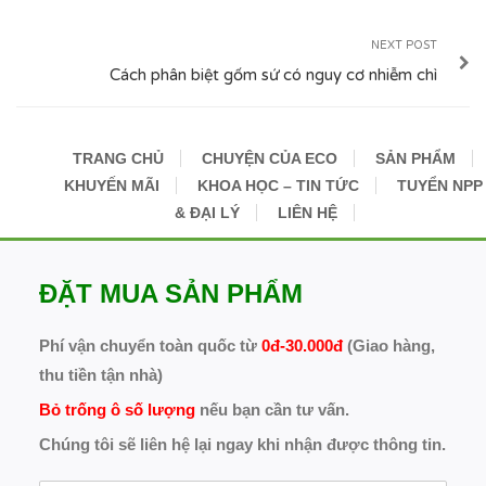
NEXT POST
Cách phân biệt gốm sứ có nguy cơ nhiễm chì
TRANG CHỦ
CHUYỆN CỦA ECO
SẢN PHẨM
KHUYẾN MÃI
KHOA HỌC – TIN TỨC
TUYỂN NPP
& ĐẠI LÝ
LIÊN HỆ
ĐẶT MUA SẢN PHẨM
Phí vận chuyển toàn quốc từ
0đ-30.000đ
(Giao hàng,
thu tiền tận nhà)
Bỏ trống ô số lượng
nếu bạn cần tư vấn.
Chúng tôi sẽ liên hệ lại ngay khi nhận được thông tin.