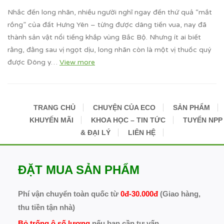
Nhắc đến long nhãn, nhiều người nghĩ ngay đến thứ quả “mắt
rồng” của đất Hưng Yên – từng được dâng tiến vua, nay đã
thành sản vật nổi tiếng khắp vùng Bắc Bộ. Nhưng ít ai biết
rằng, đằng sau vị ngọt dịu, long nhãn còn là một vị thuốc quý
được Đông y…
View more
TRANG CHỦ
CHUYỆN CỦA ECO
SẢN PHẨM
KHUYẾN MÃI
KHOA HỌC – TIN TỨC
TUYỂN NPP
& ĐẠI LÝ
LIÊN HỆ
ĐẶT MUA SẢN PHẨM
Phí vận chuyển toàn quốc từ
0đ-30.000đ
(Giao hàng,
thu tiền tận nhà)
Bỏ trống ô số lượng
nếu bạn cần tư vấn.