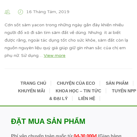
16 Tháng Tám, 2019
Cơn sốt sâm yacon trong những ngày gần đây khiến nhiều
người đổ xô đi săn tìm sâm đất về dùng. Nhưng ít ai biết
được rằng, ngoài tác dụng tốt cho sức khỏe, sâm đất còn lạ
nguồn nguyên liệu quý giá giúp giữ gìn nhan sắc của chị em
phụ nữ. Sử dụng…
View more
TRANG CHỦ
CHUYỆN CỦA ECO
SẢN PHẨM
KHUYẾN MÃI
KHOA HỌC – TIN TỨC
TUYỂN NPP
& ĐẠI LÝ
LIÊN HỆ
ĐẶT MUA SẢN PHẨM
Phí vận chuyển toàn quốc từ
0đ-30.000đ
(Giao hàng,