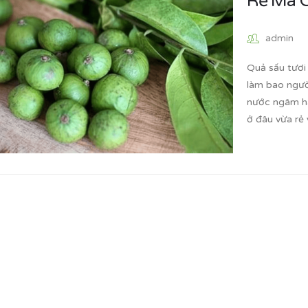
Rẻ Mà C
admin
Quả sấu tươi
làm bao ngườ
nước ngâm ha
ở đâu vừa rẻ