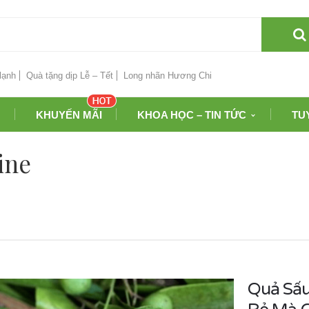
lạnh
Quà tặng dịp Lễ – Tết
Long nhãn Hương Chi
KHUYẾN MÃI
KHOA HỌC – TIN TỨC
TU
ine
Quả Sấu