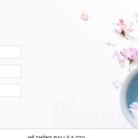
HỆ THỐNG ĐẠI LÝ & CTV