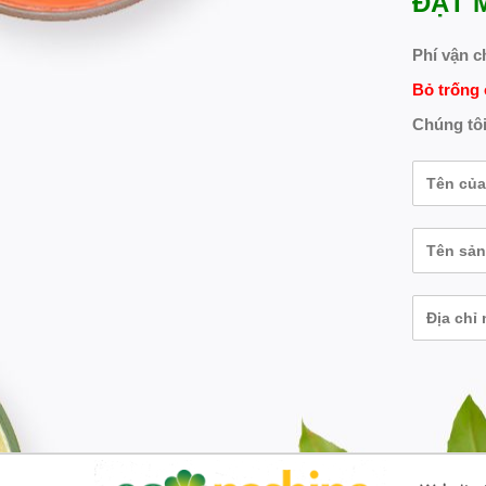
ĐẶT 
Phí vận c
Bỏ trống 
Chúng tôi