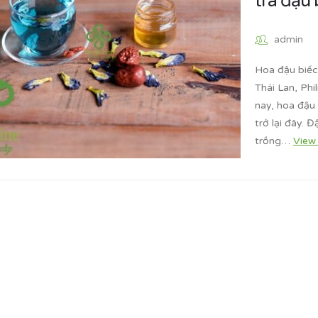
trà đậu 
admin
Hoa đậu biếc
Thái Lan, Ph
nay, hoa đậu
trở lại đây. 
trồng…
View