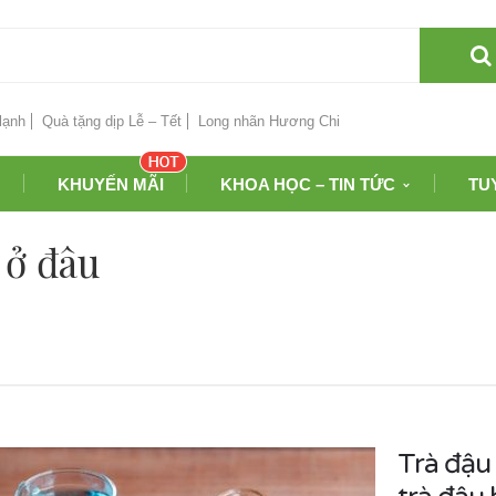
lạnh
Quà tặng dịp Lễ – Tết
Long nhãn Hương Chi
KHUYẾN MÃI
KHOA HỌC – TIN TỨC
TU
 ở đâu
Trà đậu