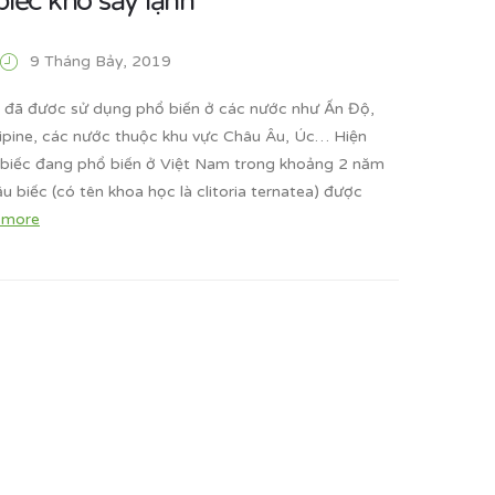
biếc khô sấy lạnh
9 Tháng Bảy, 2019
 đã đươc sử dụng phổ biến ở các nước như Ấn Độ,
ilipine, các nước thuộc khu vực Châu Âu, Úc… Hiện
 biếc đang phổ biến ở Việt Nam trong khoảng 2 năm
Đậu biếc (có tên khoa học là clitoria ternatea) được
 more