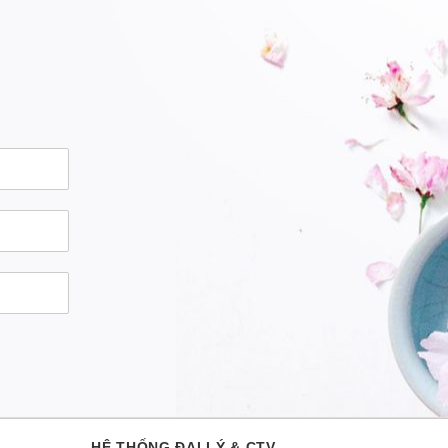
HỆ THỐNG ĐẠI LÝ & CTV