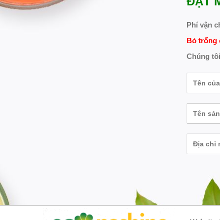
ĐẶT 
Phí vận c
Bỏ trống 
Chúng tôi