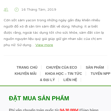
16 Tháng Tám, 2019
Cơn sốt sâm yacon trong những ngày gần đây khiến nhiều
người đổ xô đi săn tìm sâm đất về dùng. Nhưng ít ai biết
được rằng, ngoài tác dụng tốt cho sức khỏe, sâm đất còn lạ
nguồn nguyên liệu quý giá giúp giữ gìn nhan sắc của chị em
phụ nữ. Sử dụng…
View more
TRANG CHỦ
CHUYỆN CỦA ECO
SẢN PHẨM
KHUYẾN MÃI
KHOA HỌC – TIN TỨC
TUYỂN NPP
& ĐẠI LÝ
LIÊN HỆ
ĐẶT MUA SẢN PHẨM
Phí vận chuyển toàn quốc từ
0đ-30.000đ
(Giao hàng,