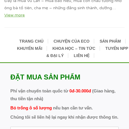
Đây là mùa Vu Lan – mùa báo hiếu, mùa con cháu tưởng nhớ
ông bà tổ tiên, cha mẹ – những đấng sinh thành, dưỡng…
View more
TRANG CHỦ
CHUYỆN CỦA ECO
SẢN PHẨM
KHUYẾN MÃI
KHOA HỌC – TIN TỨC
TUYỂN NPP
& ĐẠI LÝ
LIÊN HỆ
ĐẶT MUA SẢN PHẨM
Phí vận chuyển toàn quốc từ
0đ-30.000đ
(Giao hàng,
thu tiền tận nhà)
Bỏ trống ô số lượng
nếu bạn cần tư vấn.
Chúng tôi sẽ liên hệ lại ngay khi nhận được thông tin.