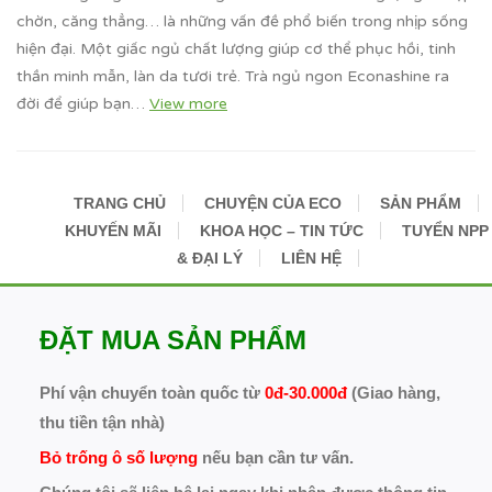
chờn, căng thẳng… là những vấn đề phổ biến trong nhịp sống
hiện đại. Một giấc ngủ chất lượng giúp cơ thể phục hồi, tinh
thần minh mẫn, làn da tươi trẻ. Trà ngủ ngon Econashine ra
đời để giúp bạn…
View more
TRANG CHỦ
CHUYỆN CỦA ECO
SẢN PHẨM
KHUYẾN MÃI
KHOA HỌC – TIN TỨC
TUYỂN NPP
& ĐẠI LÝ
LIÊN HỆ
ĐẶT MUA SẢN PHẨM
Phí vận chuyển toàn quốc từ
0đ-30.000đ
(Giao hàng,
thu tiền tận nhà)
Bỏ trống ô số lượng
nếu bạn cần tư vấn.