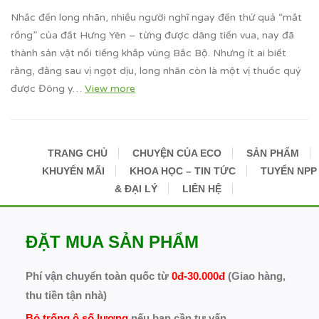
Nhắc đến long nhãn, nhiều người nghĩ ngay đến thứ quả “mắt
rồng” của đất Hưng Yên – từng được dâng tiến vua, nay đã
thành sản vật nổi tiếng khắp vùng Bắc Bộ. Nhưng ít ai biết
rằng, đằng sau vị ngọt dịu, long nhãn còn là một vị thuốc quý
được Đông y…
View more
TRANG CHỦ
CHUYỆN CỦA ECO
SẢN PHẨM
KHUYẾN MÃI
KHOA HỌC – TIN TỨC
TUYỂN NPP
& ĐẠI LÝ
LIÊN HỆ
ĐẶT MUA SẢN PHẨM
Phí vận chuyển toàn quốc từ
0đ-30.000đ
(Giao hàng,
thu tiền tận nhà)
Bỏ trống ô số lượng
nếu bạn cần tư vấn.