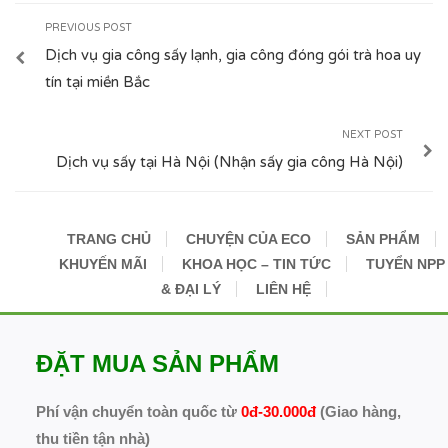
PREVIOUS POST
Dịch vụ gia công sấy lạnh, gia công đóng gói trà hoa uy
tín tại miền Bắc
NEXT POST
Dịch vụ sấy tại Hà Nội (Nhận sấy gia công Hà Nội)
TRANG CHỦ
CHUYỆN CỦA ECO
SẢN PHẨM
KHUYẾN MÃI
KHOA HỌC – TIN TỨC
TUYỂN NPP
& ĐẠI LÝ
LIÊN HỆ
ĐẶT MUA SẢN PHẨM
Phí vận chuyển toàn quốc từ
0đ-30.000đ
(Giao hàng,
thu tiền tận nhà)