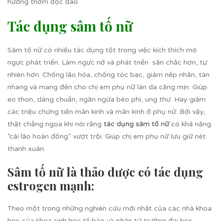
hương thơm độc đáo.
Tác dụng sâm tố nữ
Sâm tố nữ có nhiều tác dụng tốt trong việc kích thích mô
ngực phát triển. Làm ngực nở và phát triển săn chắc hơn, tự
nhiên hơn. Chống lão hóa, chống tóc bạc, giảm nếp nhăn, tàn
nhang và mang đến cho chị em phụ nữ làn da căng mịn. Giúp
eo thon, dáng chuẩn, ngăn ngừa béo phì, ung thư. Hay giảm
các triệu chứng tiền mãn kinh và mãn kinh ở phụ nữ. Bởi vậy,
thật chẳng ngoa khi nói rằng
tác dụng sâm tố nữ
có khả năng
“cải lão hoàn đồng” vượt trội. Giúp chị em phụ nữ lưu giữ nét
thanh xuân.
Sâm tố nữ là thảo dược có tác dụng
estrogen mạnh:
Theo một trong những nghiên cứu mới nhất của các nhà khoa
học của khoa sinh học tế bào và phân tử trường đại học