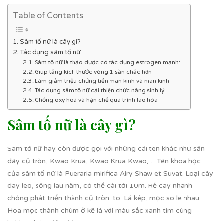
Table of Contents
Sâm tố nữ là cây gì?
Tác dụng sâm tố nữ
Sâm tố nữ là thảo dược có tác dụng estrogen mạnh:
Giúp tăng kích thước vòng 1 săn chắc hơn
Làm giảm triệu chứng tiền mãn kinh và mãn kinh
Tác dụng sâm tố nữ cải thiện chức năng sinh lý
Chống oxy hoá và hạn chế quá trình lão hóa
Sâm tố nữ là cây gì?
Sâm tố nữ hay còn được gọi với những cái tên khác như sắn
dây củ tròn, Kwao Krua, Kwao Krua Kwao,… Tên khoa học
của sâm tố nữ là Pueraria mirifica Airy Shaw et Suvat. Loại cây
dây leo, sống lâu năm, có thể dài tới 10m. Rễ cây nhanh
chóng phát triển thành củ tròn, to. Lá kép, mọc so le nhau.
Hoa mọc thành chùm ở kẽ lá với màu sắc xanh tím cùng