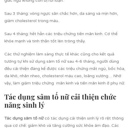
giấc ngủ không còn bị rối loạn.
Sau 3 tháng: vòng ngực săn chắc hơn, da sáng và mịn hơn,
giảm cholesterol trong máu.
Sau 4 tháng: hết hẳn các triệu chứng tiền mãn kinh. Cơ thể
khỏe mạnh và tinh thần tốt lên trông thấy.
Các thử nghiệm lâm sàng thực tế khác cũng cho kết quả
tương tự khi sử dụng sâm tố nữ sau 4-6 tháng, người dùng
đều cải thiện đáng kể được các triệu chứng mất ngủ, bốc hỏa,
da khô, nhăn nheo, cholesterol máu cao, loãng xương… Nhờ
vậy, làm giảm triệu chứng mãn kinh và tiền mãn kinh ở phụ nữ.
Tác dụng sâm tố nữ cải thiện chức
năng sinh lý
Tác dụng sâm tố nữ
có tác dụng cải thiện sinh lý rõ rệt thông
qua cơ chế: giảm khô và tăng cường sức khỏe âm đạo. Các