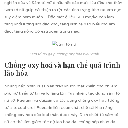
nghiên cứu về Sâm tố nữ ở hầu hết các mức liều đều cho thấy:
Sâm tố nữ giúp cải thiện rõ rệt các tình trạng: khô rát âm đạo,
suy giảm ham muốn… Đặc biệt ở liều 500 mg/kg còn làm
tăng khối lượng âm đạo khô, tăng sinh tế bào biểu mô âm
đạo, tăng nồng độ estrogen trong máu.
Sâm tố nữ giúp chống oxy hóa hiệu quả!
Chống oxy hoá và hạn chế quá trình
lão hóa
Những nếp nhăn xuất hiện trên khuôn mặt khiến cho chị em
phụ nữ thiếu tự tin và lo lắng lơn. Tuy nhiên, tác dụng sâm tố
nữ với Puerarin và daizein có tác dụng chống oxy hóa tương
tự α-tocopherol. Puerarin liên quan chặt chẽ tới khả năng
chống oxy hoa của loại thần dược này. Dịch chiết từ sâm tố
nữ có thể làm giảm tốc độ lão hóa da, chống nếp nhăn da.