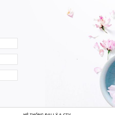
HỆ THỐNG ĐẠI LÝ & CTV