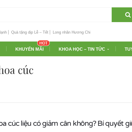
lạnh
Quà tặng dịp Lễ – Tết
Long nhãn Hương Chi
KHUYẾN MÃI
KHOA HỌC – TIN TỨC
TU
 hoa cúc
oa cúc liệu có giảm cân không? Bí quyết gi