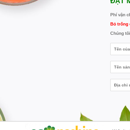
ĐẶT 
Phí vận c
Bỏ trống 
Chúng tôi