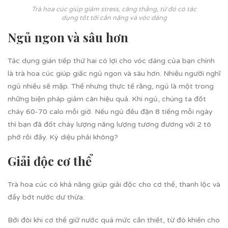
Trà hoa cúc giúp giảm stress, căng thẳng, từ đó có tác
dụng tốt tới cân nặng và vóc dáng
Ngủ ngon và sâu hơn
Tác dụng gián tiếp thứ hai có lợi cho vóc dáng của bạn chính
là trà hoa cúc giúp giấc ngủ ngon và sâu hơn. Nhiều người nghĩ
ngủ nhiều sẽ mập. Thế nhưng thực tế rằng, ngủ là một trong
những biện pháp giảm cân hiệu quả. Khi ngủ, chúng ta đốt
cháy 60-70 calo mỗi giờ. Nếu ngủ đều đặn 8 tiếng mỗi ngày
thì bạn đã đốt cháy lượng năng lượng tương đương với 2 tô
phở rồi đấy. Kỳ diệu phải không?
Giải độc cơ thể
Trà hoa cúc có khả năng giúp giải độc cho cơ thể, thanh lộc và
đẩy bớt nước dư thừa.
Bởi đôi khi cơ thể giữ nước quá mức cần thiết, từ đó khiến cho