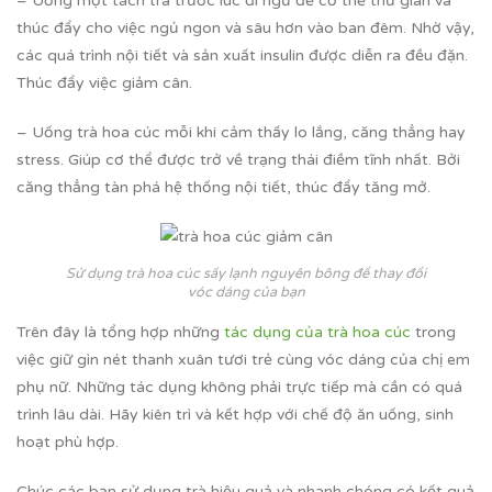
– Uống một tách trà trước lúc đi ngủ để cơ thể thư giãn và
thúc đẩy cho việc ngủ ngon và sâu hơn vào ban đêm. Nhờ vậy,
các quá trình nội tiết và sản xuất insulin được diễn ra đều đặn.
Thúc đẩy việc giảm cân.
– Uống trà hoa cúc mỗi khi cảm thấy lo lắng, căng thẳng hay
stress. Giúp cơ thể được trở về trạng thái điềm tĩnh nhất. Bởi
căng thẳng tàn phá hệ thống nội tiết, thúc đẩy tăng mở.
Sử dụng trà hoa cúc sấy lạnh nguyên bông để thay đổi
vóc dáng của bạn
Trên đây là tổng hợp những
tác dụng của trà hoa cúc
trong
việc giữ gìn nét thanh xuân tươi trẻ cùng vóc dáng của chị em
phụ nữ. Những tác dụng không phải trực tiếp mà cần có quá
trình lâu dài. Hãy kiên trì và kết hợp với chế độ ăn uống, sinh
hoạt phù hợp.
Chúc các bạn sử dụng trà hiệu quả và nhanh chóng có kết quả