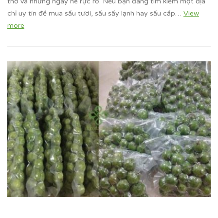
thơ và những ngày hè rực rỡ. Nếu bạn đang tìm kiếm một địa
chỉ uy tín để mua sấu tươi, sấu sấy lạnh hay sấu cấp…
View
more