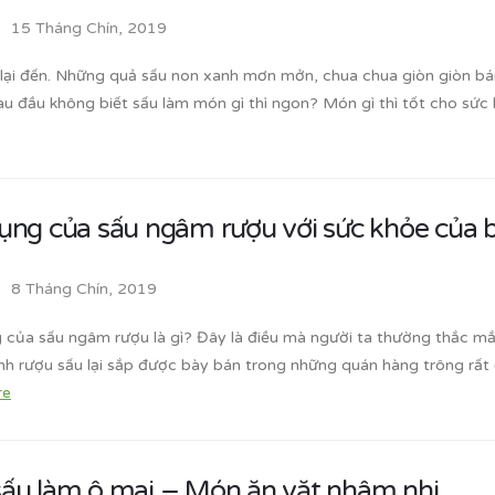
15 Tháng Chín, 2019
lại đến. Những quả sấu non xanh mơn mởn, chua chua giòn giòn bán
đau đầu không biết sấu làm món gì thì ngon? Món gì thì tốt cho sức 
ụng của sấu ngâm rượu với sức khỏe của 
8 Tháng Chín, 2019
 của sấu ngâm rượu là gì? Đây là điều mà người ta thường thắc mắc 
nh rượu sấu lại sắp được bày bán trong những quán hàng trông rấ
re
ấu làm ô mai – Món ăn vặt nhâm nhi