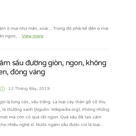
 làm ô mai như mận, xoài… Trong đó phải kể đến ô mai
n ăn ngon,…
View more
âm sấu đường giòn, ngon, không
men, đóng váng
12 Tháng Bảy, 2019
ọi là long cóc, sấu trắng. Là loại cây thân gỗ cổ thụ
, lá thường xanh (Nguồn: Wikipedia.org). Không những
mát mà còn có quả rất ngon. Quả sấu đã tạo cảm
cho nhiều nghệ sĩ. Nước ngâm sấu được coi là loại…