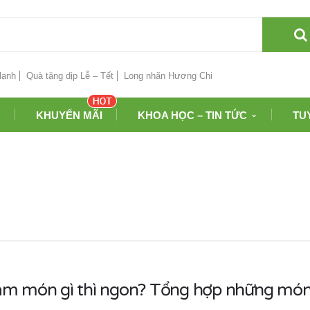
lạnh
Quà tặng dịp Lễ – Tết
Long nhãn Hương Chi
KHUYẾN MÃI
KHOA HỌC – TIN TỨC
TU
àm món gì thì ngon? Tổng hợp những món