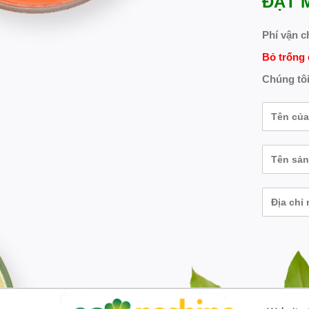
ĐẶT 
Phí vận c
Bỏ trống 
Chúng tôi