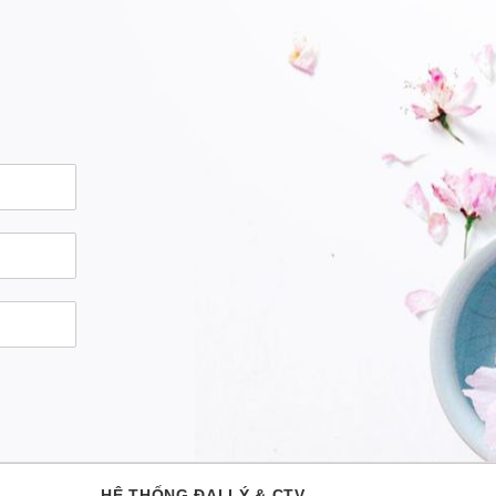
HỆ THỐNG ĐẠI LÝ & CTV