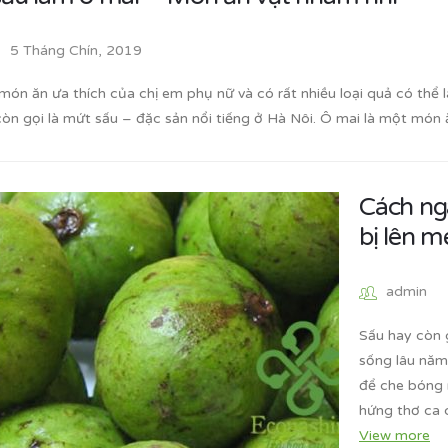
5 Tháng Chín, 2019
 món ăn ưa thích của chị em phụ nữ và có rất nhiều loại quả có thể
còn gọi là mứt sấu – đặc sản nổi tiếng ở Hà Nôi. Ô mai là một mó
Cách ng
bị lên 
admin
Sấu hay còn g
sống lâu năm
để che bóng 
hứng thơ ca 
View more