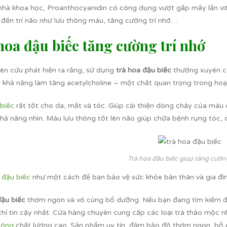
nhà khoa học, Proanthocyanidin có công dụng vượt gấp mấy lần vita
n đến trí não như lưu thông máu, tăng cường trí nhớ…
hoa đậu biếc tăng cường trí nhớ
ên cứu phát hiện ra rằng, sử dụng
trà hoa đậu biếc
thường xuyên có
 khả năng làm tăng acetylcholine – một chất quan trọng trong ho
biếc
rất tốt cho da, mắt và tóc. Giúp cải thiện dòng chảy của máu 
hả năng nhìn. Máu lưu thông tốt lên não giúp chữa bệnh rụng tóc, c
Trà hoa đậu biếc giúp tăng cường
 đậu biếc
như một cách để bạn bảo vệ sức khỏe bản thân và gia đìn
đậu biếc
thơm ngon và vô cùng bổ dưỡng. Nếu bạn đang tìm kiếm địa
hỉ tin cậy nhất. Cửa hàng chuyên cung cấp các loại trà thảo mộc nh
bông
chất lượng cao. Sản phẩm uy tín, đảm bảo độ thơm ngon, bổ d