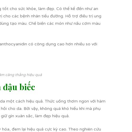
 tốt cho sức khỏe, làm đẹp. Có thể kể đến như an
ị cho các bệnh nhân tiểu đường. Hỗ trợ điều trị ung
hể dùng tạo màu. Chế biến các món như nấu cơm màu
oanthocyanidin có công dụng cao hơn nhiều so với
giảm căng thẳng hiệu quả
à đậu biếc
a da một cách hiệu quả. Thức uống thơm ngon với hàm
hồi cho da. Bởi vậy, không quá khó hiểu khi mà phụ
iữ gìn xuân sắc, làm đẹp hiệu quả.
 hóa, đem lại hiệu quả cực kỳ cao. Theo nghiên cứu