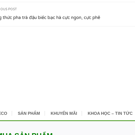
IOUS POST
 thức pha trà đậu biếc bạc hà cực ngon, cực phê
ECO
SẢN PHẨM
KHUYẾN MÃI
KHOA HỌC – TIN TỨC