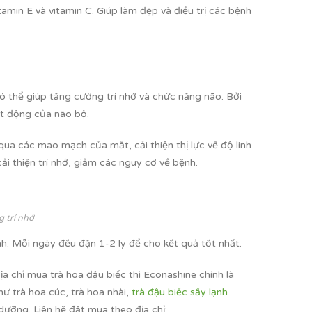
min E và vitamin C. Giúp làm đẹp và điều trị các bệnh
 thể giúp tăng cường trí nhớ và chức năng não. Bởi
ạt động của não bộ.
qua các mao mạch của mắt, cải thiện thị lực về độ linh
ải thiện trí nhớ, giảm các nguy cơ về bệnh.
 trí nhớ
h. Mỗi ngày đều đặn 1-2 ly để cho kết quả tốt nhất.
 chỉ mua trà hoa đậu biếc thì Econashine chính là
ư trà hoa cúc, trà hoa nhài,
trà đậu biếc sấy lạnh
ưỡng. Liên hệ đặt mua theo địa chỉ: