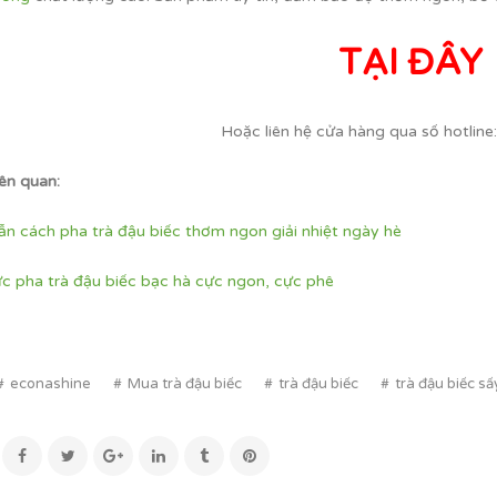
TẠI ĐÂY
Hoặc liên hệ cửa hàng qua số hotline
iên quan:
n cách pha trà đậu biếc thơm ngon giải nhiệt ngày hè
c pha trà đậu biếc bạc hà cực ngon, cực phê
econashine
Mua trà đậu biếc
trà đậu biếc
trà đậu biếc s