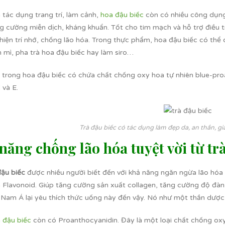
 tác dụng trang trí, làm cảnh,
hoa đậu biếc
còn có nhiều công dụng
g cường miễn dịch, kháng khuẩn. Tốt cho tim mạch và hỗ trợ điều tr
 thiện trí nhớ, chống lão hóa. Trong thực phẩm, hoa đậu biếc có t
m mì, pha trà hoa đậu biếc hay làm siro…
, trong hoa đậu biếc có chứa chất chống oxy hoa tự nhiên blue-pr
 và E.
Trà đậu biếc có tác dụng làm đẹp da, an thần, 
năng chống lão hóa tuyệt vời từ tr
đậu biếc
được nhiều người biết đến với khả năng ngăn ngừa lão hó
n Flavonoid. Giúp tăng cường sản xuất collagen, tăng cường độ đàn 
Nam Á lại yêu thích thức uống này đến vậy. Nó như một thần dược g
à đậu biếc
còn có Proanthocyanidin. Đây là một loại chất chống oxy