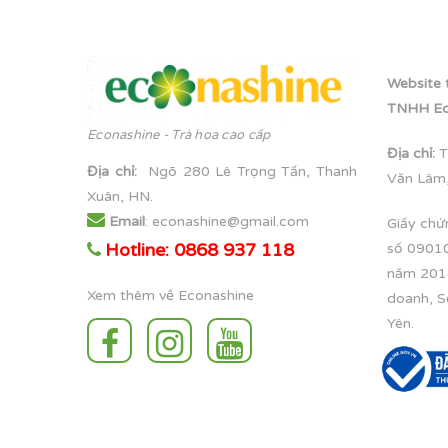
Website 
TNHH Ec
Econashine - Trà hoa cao cấp
Địa chỉ:
T
Địa chỉ
:
Ngõ 280 Lê Trọng Tấn, Thanh
Văn Lâm,
Xuân, HN.
Email
: econashine@gmail.com
Giấy chứ
Hotline: 0868 937 118
số 0901
năm 2018
Xem thêm về Econashine
doanh, S
Yên.