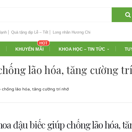
lạnh
Quà tặng dịp Lễ – Tết
Long nhãn Hương Chi
KHUYẾN MÃI
KHOA HỌC – TIN TỨC
TU
chống lão hóa, tăng cường tr
p chống lão hóa, tăng cường trí nhớ
hoa đậu biếc giúp chống lão hóa, tă