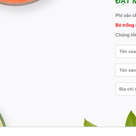
ĐẶT 
Phí vận c
Bỏ trống 
Chúng tôi