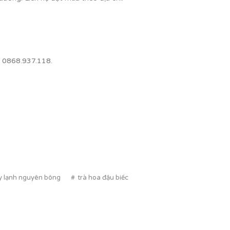
: 0868.937.118.
ấy lạnh nguyên bông
trà hoa đậu biếc