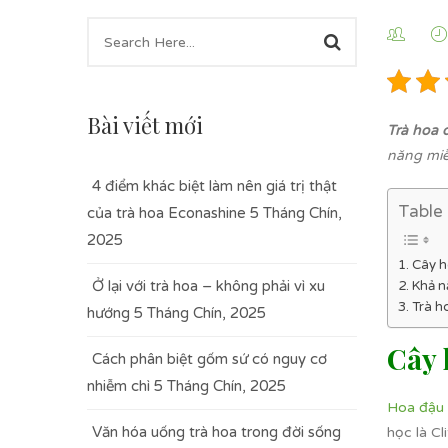
Bài viết mới
Trà hoa 
năng miễn
4 điểm khác biệt làm nên giá trị thật
Table
của trà hoa Econashine
5 Tháng Chín,
2025
Cây h
Ở lại với trà hoa – không phải vì xu
Khả n
Trà h
hướng
5 Tháng Chín, 2025
Cây 
Cách phân biệt gốm sứ có nguy cơ
nhiễm chì
5 Tháng Chín, 2025
Hoa đậu 
Văn hóa uống trà hoa trong đời sống
học là Cl