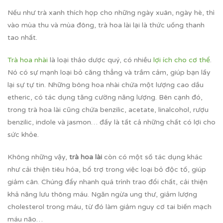
Nếu như trà xanh thích họp cho những ngày xuân, ngày hè, thì
vào mùa thu và mùa đông, trà hoa lài lại là thức uống thanh
tao nhất.
Trà hoa nhài
là loại thảo dược quý, có nhiều
lợi ích cho cơ thể
.
Nó có sự mạnh loại bỏ căng thẳng và trầm cảm, giúp bạn lấy
lại sự tự tin. Những bông hoa nhài chứa một lượng cao dầu
etheric, có tác dụng tăng cường năng lượng. Bên cạnh đó,
trong trà hoa lài cũng chứa benzilic, acetate, linalcohol, rượu
benzilic, indole và jasmon… đấy là tất cả những chất có lợi cho
sức khỏe.
Không những vậy,
trà hoa lài
còn có một số tác dụng khác
như cải thiện tiêu hóa, bổ trợ trong việc loại bỏ độc tố, giúp
giảm cân. Chúng đẩy nhanh quá trình trao đổi chất, cải thiện
khả năng lưu thông máu. Ngăn ngừa ung thư, giảm lượng
cholesterol trong máu, từ đó làm giảm nguy cơ tai biến mạch
máu não…