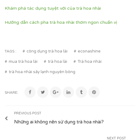
Khám phá tác dụng tuyệt vời của trà hoa nhài
Hướng dẫn cách pha trà hoa nhài thơm ngon chuẩn vị
công dụng trà hoa lài
econashine
TAGS :
mua trà hoa lài
trà hoa lài
Trà hoa nhài
trà hoa nhài sấy lạnh nguyên bông
SHARE:
PREVIOUS POST
Những ai không nên sử dụng trà hoa nhài?
NEXT POST