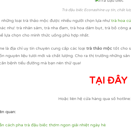
Trà đậu biếc Econashine uy tín, chất l
 những loại trà thảo mộc được nhiều người chọn lựa như
trà hoa c
 khác như: trà nhân sâm, trà nha đam, trà hoa dâm bụt, trà bồ công 
hể lựa chọn cho mình thức uống phù hợp nhất.
e là địa chỉ uy tín chuyên cung cấp các loại
trà thảo mộc
tốt cho s
n nguyên liệu tươi mới và chất lượng. Cho ra thị trường những sản 
 căn bệnh tiểu đường mà bạn nên thử qua!
TẠI ĐÂY
Hoặc liên hệ cửa hàng qua số hotline
iên quan:
n cách pha trà đậu biếc thơm ngon giải nhiệt ngày hè