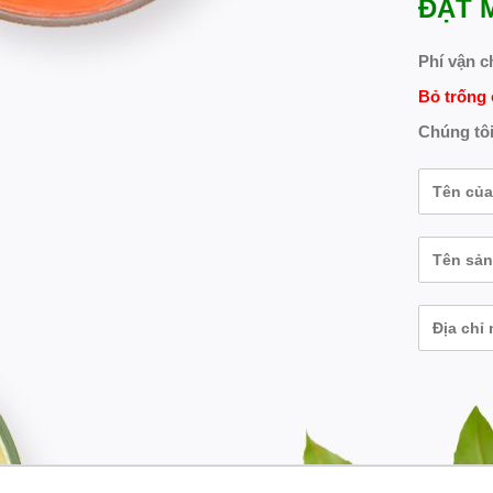
ĐẶT 
Phí vận c
Bỏ trống 
Chúng tôi