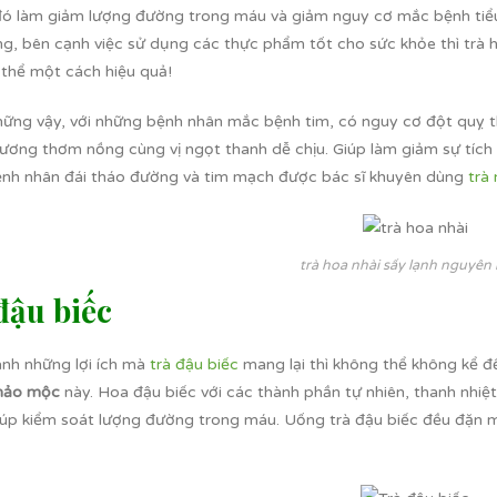
đó làm giảm lượng đường trong máu và giảm nguy cơ mắc bệnh tiể
ng, bên cạnh việc sử dụng các thực phẩm tốt cho sức khỏe thì trà 
 thể một cách hiệu quả!
ững vậy, với những bệnh nhân mắc bệnh tim, có nguy cơ đột quỵ t
hương thơm nồng cùng vị ngọt thanh dễ chịu. Giúp làm giảm sự tích 
nh nhân đái tháo đường và tim mạch được bác sĩ khuyên dùng
trà 
trà hoa nhài sấy lạnh nguyên
đậu biếc
nh những lợi ích mà
trà đậu biếc
mang lại thì không thể không kể 
thảo mộc
này. Hoa đậu biếc với các thành phần tự nhiên, thanh nhiệt
 giúp kiểm soát lượng đường trong máu. Uống trà đậu biếc đều đặn