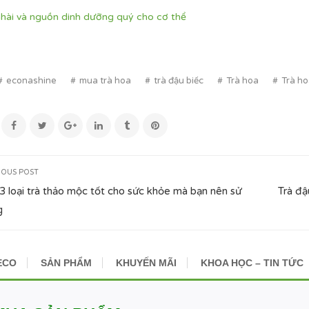
nhài và nguồn dinh dưỡng quý cho cơ thể
econashine
mua trà hoa
trà đậu biếc
Trà hoa
Trà h
IOUS POST
3 loại trà thảo mộc tốt cho sức khỏe mà bạn nên sử
Trà đậ
g
ECO
SẢN PHẨM
KHUYẾN MÃI
KHOA HỌC – TIN TỨC