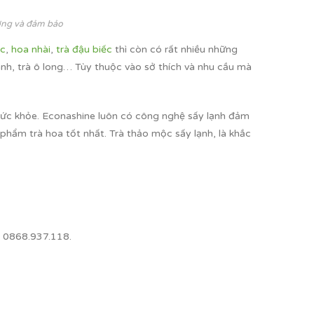
ượng và đảm bảo
úc
,
hoa nhài
,
trà đậu biếc
thì còn có rất nhiều những
anh, trà ô long… Tùy thuộc vào sở thích và nhu cầu mà
ức khỏe. Econashine luôn có công nghệ sấy lạnh đảm
phẩm trà hoa tốt nhất. Trà thảo mộc sấy lạnh, là khắc
: 0868.937.118.