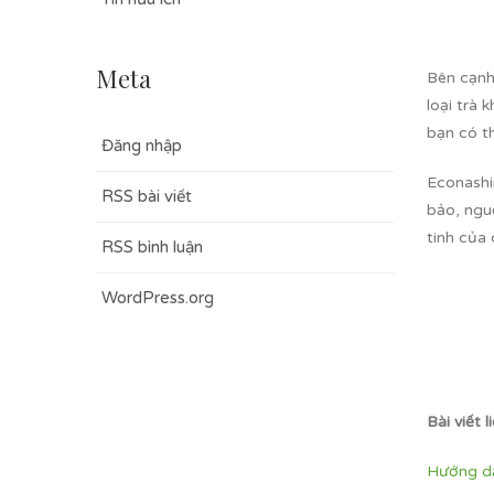
Meta
Bên cạnh
loại trà
bạn có t
Đăng nhập
Econashin
RSS bài viết
bảo, nguồ
tinh của
RSS bình luận
WordPress.org
Bài viết l
Hướng dẫ