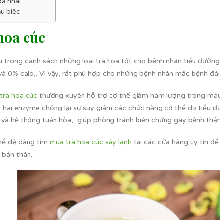
oa nhài
ậu biếc
hoa cúc
 trong danh sách những loại trà hoa tốt cho bệnh nhân tiểu đường
và 0% calo,. Vì vậy, rất phù hợp cho những bệnh nhân mắc bệnh đá
trà hoa cúc
thường xuyên hỗ trợ cơ thể giảm hàm lượng trong má
 hai enzyme chống lại sự suy giảm các chức năng cơ thể do tiểu đ
h và hệ thống tuần hòa, giúp phòng tránh biến chứng gây bệnh thận
hể dễ dàng tìm
mua trà hoa cúc sấy lạnh
tại các cửa hàng uy tín để
 bản thân.