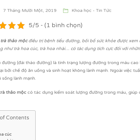
7 Tháng Mười Một, 2019
Khoa học - Tin Tức
5/5 - (1 bình chọn)
g
trà thảo mộc
điều trị bệnh tiểu đường, bồi bổ sức khỏe được xem 
g như trà hoa cúc, trà hoa nhài… có tác dụng tích cực đối với nh
u đường (đái tháo đường) là tình trạng lượng đường trong máu cao 
tại bởi chế độ ăn uống và sinh hoạt không lành mạnh. Ngoài việc tu
i sống lành mạnh.
rà thảo mộc
có tác dụng kiểm soát lượng đường trong máu, giúp c
 of Contents
oa cúc