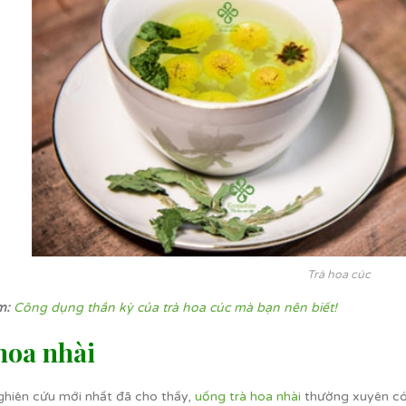
Trà hoa cúc
m:
Công dụng thần kỳ của trà hoa cúc mà bạn nên biết!
hoa nhài
hiên cứu mới nhất đã cho thấy,
uống trà hoa nhài
thường xuyên có 