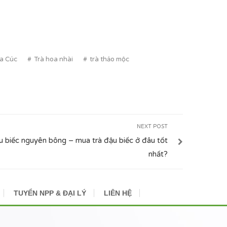
oa Cúc
Trà hoa nhài
trà thảo mộc
NEXT POST
u biếc nguyên bông – mua trà đậu biếc ở đâu tốt
nhất?
TUYỂN NPP & ĐẠI LÝ
LIÊN HỆ