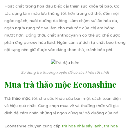
Hoạt chất trong hoa đậu biếc cải thiện sức khỏe tế bào. Có
tác dụng làm máu lưu thông tốt hơn trong cơ thể, đến mọi
ngóc ngách, nuôi dưỡng da lông. Làm chậm sự lão hóa da,
ngăn ngừa rụng tóc và làm cho mái tóc của chị em bóng
mượt hơn. Đồng thời, chất anthocyanin có thể ức chế được
phản ứng peroxy hóa lipid. Ngăn cản sự tích tụ chất béo trong
nội tạng nên giữ được vóc dáng thon thả, tránh béo phì.
Sử dụng trà thường xuyên để có sức khỏe tốt nhất
Mua trà thảo mộc Econashine
Trà thảo mộc
tốt cho sức khỏe của bạn một cách toàn diện
và hiệu quả nhất. Cùng chọn mua về và thưởng thức với gia
đình để cảm nhận những vị ngon cùng sự bổ dưỡng của nó.
Econashine chuyên cung cấp
trà hoa nhài sấy lạnh
,
trà hoa