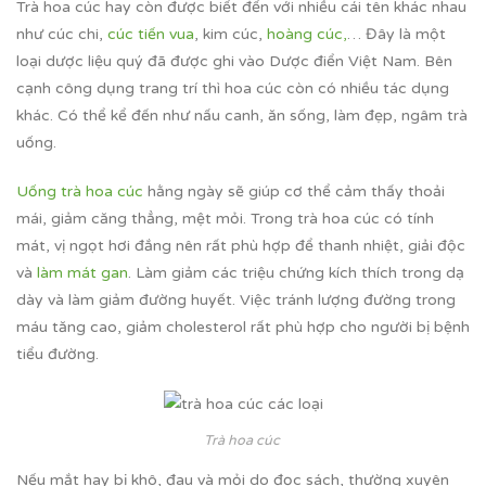
Trà hoa cúc hay còn được biết đến với nhiều cái tên khác nhau
như cúc chi,
cúc tiến vua
, kim cúc,
hoàng cúc,
… Đây là một
loại dược liệu quý đã được ghi vào Dược điển Việt Nam. Bên
cạnh công dụng trang trí thì hoa cúc còn có nhiều tác dụng
khác. Có thể kể đến như nấu canh, ăn sống, làm đẹp, ngâm trà
uống.
Uống trà hoa cúc
hằng ngày sẽ giúp cơ thể cảm thấy thoải
mái, giảm căng thẳng, mệt mỏi. Trong trà hoa cúc có tính
mát, vị ngọt hơi đắng nên rất phù hợp để thanh nhiệt, giải độc
và
làm mát gan
. Làm giảm các triệu chứng kích thích trong dạ
dày và làm giảm đường huyết. Việc tránh lượng đường trong
máu tăng cao, giảm cholesterol rất phù hợp cho người bị bệnh
tiểu đường.
Trà hoa cúc
Nếu mắt hay bị khô, đau và mỏi do đọc sách, thường xuyên