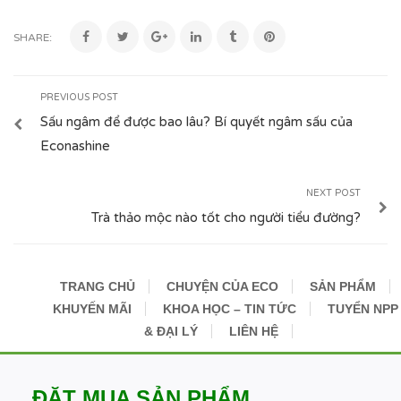
SHARE:
PREVIOUS POST
Sấu ngâm để được bao lâu? Bí quyết ngâm sấu của
Econashine
NEXT POST
Trà thảo mộc nào tốt cho người tiểu đường?
TRANG CHỦ
CHUYỆN CỦA ECO
SẢN PHẨM
KHUYẾN MÃI
KHOA HỌC – TIN TỨC
TUYỂN NPP
& ĐẠI LÝ
LIÊN HỆ
ĐẶT MUA SẢN PHẨM