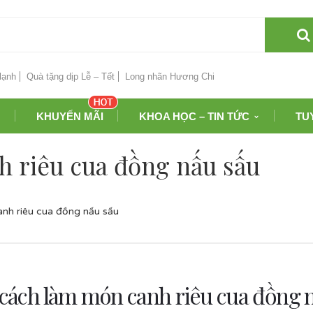
lạnh
Quà tặng dịp Lễ – Tết
Long nhãn Hương Chi
KHUYẾN MÃI
KHOA HỌC – TIN TỨC
TU
 riêu cua đồng nấu sấu
nh riêu cua đồng nấu sấu
cách làm món canh riêu cua đồng 