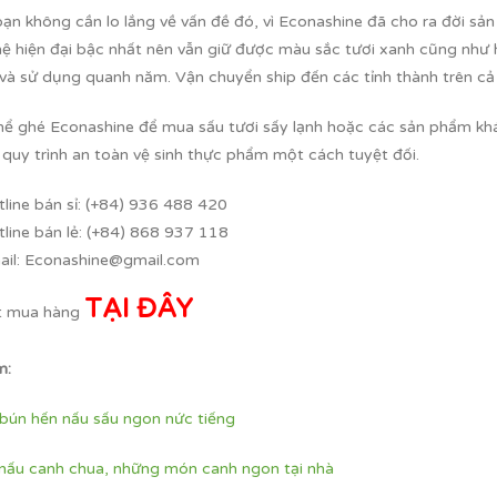
bạn không cần lo lắng về vấn đề đó, vì Econashine đã cho ra đời s
ệ hiện đại bậc nhất nên vẫn giữ được màu sắc tươi xanh cũng như h
 và sử dụng quanh năm. Vận chuyển ship đến các tỉnh thành trên c
hể ghé Econashine để mua sấu tươi sấy lạnh hoặc các sản phẩm kh
 quy trình an toàn vệ sinh thực phẩm một cách tuyệt đối.
line bán sỉ: (+84) 936 488 420
line bán lẻ: (+84) 868 937 118
ail: Econashine@gmail.com
TẠI ĐÂY
t mua hàng
m:
bún hến nấu sấu ngon nức tiếng
nấu canh chua, những món canh ngon tại nhà