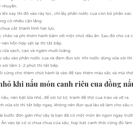
y nhuyễn.
 khi xay thì đỏ vào rây lọc, chỉ lấy phần nước cua còn bỏ phần xác
ng có nhiều cặn lắng.
chua cắt thành hình hạt lựu.
c chảo và phi thơm hành băm với một chút dầu ăn. Sau đó cho cà 
 nên hỗn hợp sệt lại thì tắt bếp.
u rửa sạch, cạo và ngâm muối loãng.
 sấu vào phần nước cua và đem đun sôi. Khi nước dùng vừa sôi thì 
 sôi tầm 1-2 phút thì tắt bếp.
ối cùng cho thêm chút hành lá vào để tạo thêm màu sắc và mùi th
hỏ khi nấu món canh riêu cua đồng nấu
 nấu, nên bật lửa nhỏ, để sôi từ từ, tránh để thịt cua trào và vỡ ra.
h vừa sôi thì tắt bếp ngay, không nên đun quá lâu sẽ làm cho sấu 
vài bước đơn giản như vậy là bạn đã có một món ăn ngon ngay trướ
 Ăn vào lại có vị chua chua của sấu, húp bát canh thôi cũng đủ làm