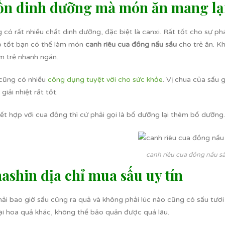
n dinh dưỡng mà món ăn mang lạ
có rất nhiều chất dinh dưỡng, đặc biệt là canxi. Rất tốt cho sự phá
o tốt bạn có thể làm món
canh riêu cua đồng nấu sấu
cho trẻ ăn. Kh
àm trẻ nhanh ngán.
cũng có nhiều
công dụng tuyệt vời cho sức khỏe
. Vị chua của sấu 
giải nhiệt rất tốt.
ết hợp với cua đồng thì cứ phải gọi là bổ dưỡng lại thêm bổ dưỡng.
canh riêu cua đồng nấu s
ashin địa chỉ mua sấu uy tín
ải bao giờ sấu cũng ra quả và không phải lúc nào cũng có sấu tươ
ại hoa quả khác, không thể bảo quản được quá lâu.