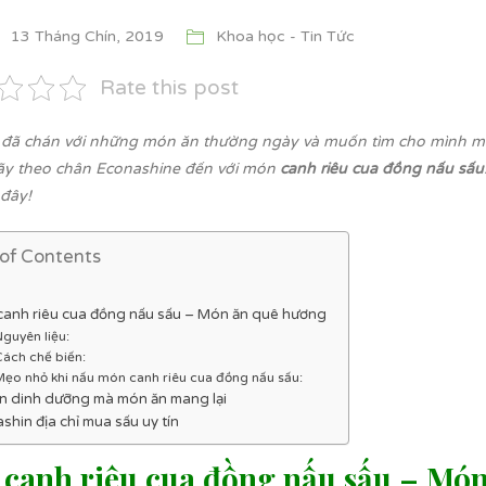
13 Tháng Chín, 2019
Khoa học - Tin Tức
Rate this post
đã chán với những món ăn thường ngày và muốn tìm cho mình một 
hãy theo chân Econashine đến với
món
canh riêu cua đồng nấu sấu
 đây!
 of Contents
anh riêu cua đồng nấu sấu – Món ăn quê hương
Nguyên liệu:
Cách chế biến:
Mẹo nhỏ khi nấu món canh riêu cua đồng nấu sấu:
 dinh dưỡng mà món ăn mang lại
shin địa chỉ mua sấu uy tín
canh riêu cua đồng nấu sấu – Mó