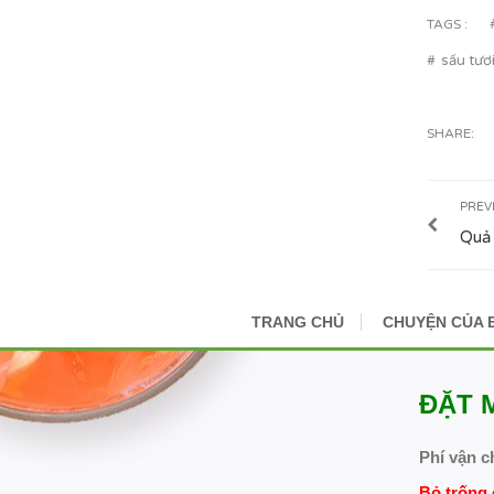
TAGS :
sấu tươi
SHARE:
PREV
Quả 
TRANG CHỦ
CHUYỆN CỦA 
ĐẶT 
Phí vận c
Bỏ trống 