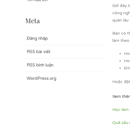
Giờ đây 
công ngh
Meta
quản lâu
Bạn có t
Đăng nhập
làm theo
RSS bài viết
Hot
Hot
RSS bình luận
Em
WordPress.org
Hoặc đặ
Xem thê
Học làm 
Quả sấu 