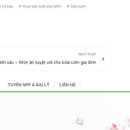
 từ sấu
mua sấu tươi sấy lạnh
Sấu tươi
NEXT POST
ờn sấu – Món ăn tuyệt vời cho bữa cơm gia đình
TUYỂN NPP & ĐẠI LÝ
LIÊN HỆ