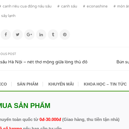
canh riêu cua đồng nấu sấu
canh sấu
econashine
món ăn
 sấy lạnh
IOUS POST
sấu Hà Nội – nét thơ mộng giữa lòng thủ đô
Bún sư
ECO
SẢN PHẨM
KHUYẾN MÃI
KHOA HỌC – TIN TỨC
MUA SẢN PHẨM
huyển toàn quốc từ
0đ-30.000đ
(Giao hàng, thu tiền tận nhà)
ô số lượng
nếu bạn cần tư vấn.