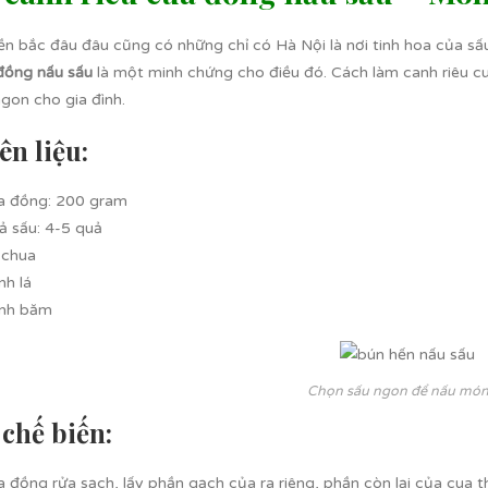
ền bắc đâu đâu cũng có những chỉ có Hà Nội là nơi tinh hoa của
 đồng nấu sấu
là một minh chứng cho điều đó. Cách làm canh riêu cu
gon cho gia đình.
n liệu:
a đồng: 200 gram
ả sấu: 4-5 quả
 chua
nh lá
nh băm
Chọn sấu ngon để nấu món
chế biến:
 đồng rửa sạch, lấy phần gạch của ra riêng, phần còn lại của cua 